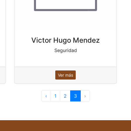
Victor Hugo Mendez
Seguridad
Ver más
‹
1
2
3
›