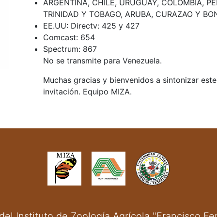
ARGENTINA, CHILE, URUGUAY, COLOMBIA, PER
TRINIDAD Y TOBAGO, ARUBA, CURAZAO Y BONA
EE.UU: Directv: 425 y 427
Comcast: 654
Spectrum: 867
No se transmite para Venezuela.
Muchas gracias y bienvenidos a sintonizar est
invitación. Equipo MIZA.
el Instituto de Zoología Agrícola "Francisco F