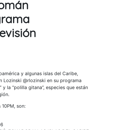
Román
ograma
evisión
américa y algunas islas del Caribe,
́n Lozinski @rlozinski en su programa
 y la “polilla gitana”, especies que están
ión.
s 10PM, son:
06