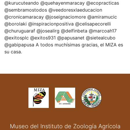
@kurucuteando @quehayenmaracay @ecopracticas
@sembramostodos @veedoresxlaeducacion
@cronicamaracay @joseignaciomore @amiramucic
@borolaki @inspiracionpositiva @celisapecorelli
@churuguaraf @josealirg @delfinbeta @marcoah17
@exitosplc @exitos931 @papusanet @sietealcubo
@gabipapusa A todos muchísimas gracias, el MIZA es
su casa.
Museo del Instituto de Zoología Agrícola